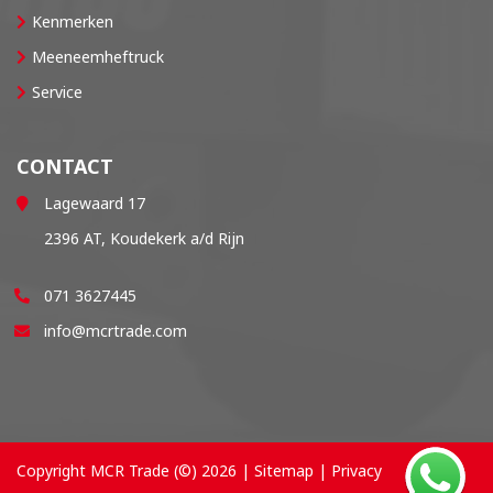
Kenmerken
Meeneemheftruck
Service
CONTACT
Lagewaard 17
2396 AT, Koudekerk a/d Rijn
071 3627445
info@mcrtrade.com
Copyright MCR Trade (©) 2026 |
Sitemap
|
Privacy