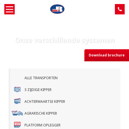
Home
Onze verschillende systemen
Over MCR
Download brochure
Verkoop
Service
ALLE TRANSPORTEN
Machine aanbod
3 ZIJDIGE KIPPER
ACHTERWAARTSE KIPPER
Nieuws
AGRARISCHE KIPPER
Contact
PLATFORM OPLEGGER