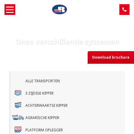
Home
Onze verschillende systemen
Over MCR
Download brochure
Verkoop
Service
ALLE TRANSPORTEN
Machine aanbod
3 ZIJDIGE KIPPER
ACHTERWAARTSE KIPPER
Nieuws
AGRARISCHE KIPPER
Contact
PLATFORM OPLEGGER