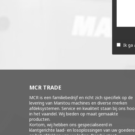
Gelieve
dit
Ik ga
veld
leeg
te
laten.
MCR TRADE
MCR is een familiebedrijf en richt zich specifiek op de
levering van Manitou machines en diverse merken
afdeksystemen
. Service en kwaliteit staan bij ons ho
in het vaandel. Wij bieden op maat gemaakte
producten.
Kortom, wij hebben ons gespecialiseerd in
klantgerichte laad- en losoplossingen van uw goeder