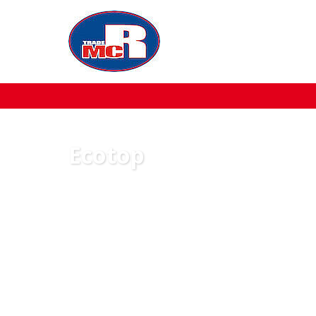
Home
Over MCR
Verkoop
Ecotop
Service
Machine aanbod
Nieuws
Contact