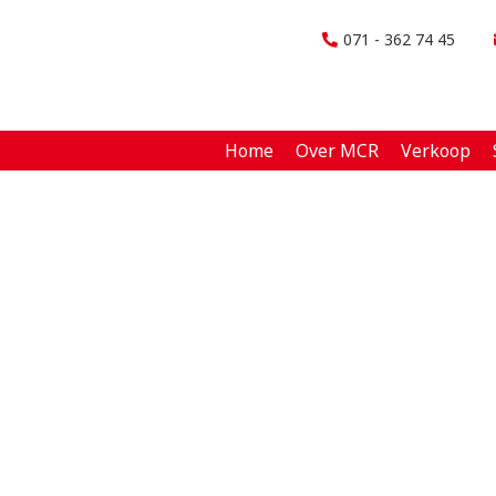
071 - 362 74 45
Home
Over MCR
Verkoop