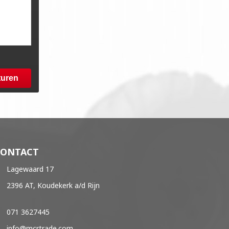
turen
CONTACT
Lagewaard 17
2396 AT, Koudekerk a/d Rijn
071 3627445
info@mcrtrade.com