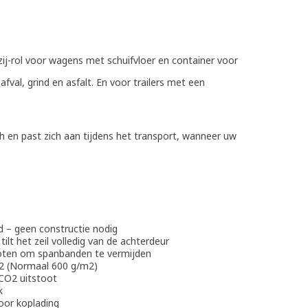
j-rol voor wagens met schuifvloer en container voor
afval, grind en asfalt. En voor trailers met een
sch en past zich aan tijdens het transport, wanneer uw
rd – geen constructie nodig
lt het zeil volledig van de achterdeur
sloten om spanbanden te vermijden
m2 (Normaal 600 g/m2)
 CO2 uitstoot
k
oor koplading