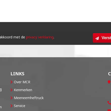
 akkoord met de
privacy verklaring
.
Vers
LINKS
Over MCR
og
Kenmerken
Meeneemheftruck
Service
en