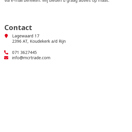
via e-mail bereiken. Wij bieden u graag advies op maat.
Contact
Lagewaard 17
2396 AT, Koudekerk a/d Rijn
071 3627445
info@mcrtrade.com