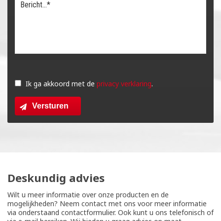
Gelieve
dit
Ik ga akkoord met de
privacy verklaring
.
veld
Versturen
leeg
te
laten.
Deskundig advies
Wilt u meer informatie over onze producten en de
mogelijkheden? Neem contact met ons voor meer informatie
via onderstaand contactformulier. Ook kunt u ons telefonisch of