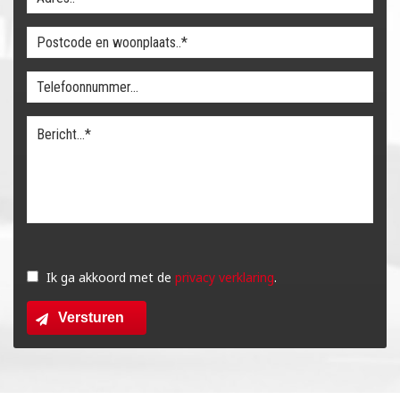
Gelieve
dit
Ik ga akkoord met de
privacy verklaring
.
veld
Versturen
leeg
te
laten.