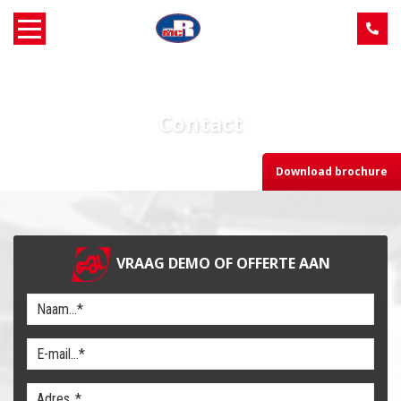
Home
Contact
Over MCR
Download brochure
Verkoop
Service
VRAAG DEMO OF OFFERTE AAN
Machine aanbod
Nieuws
Contact