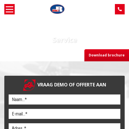
Home
Service
Over MCR
Download brochure
Verkoop
Service
VRAAG DEMO OF OFFERTE AAN
Machine aanbod
Nieuws
Contact