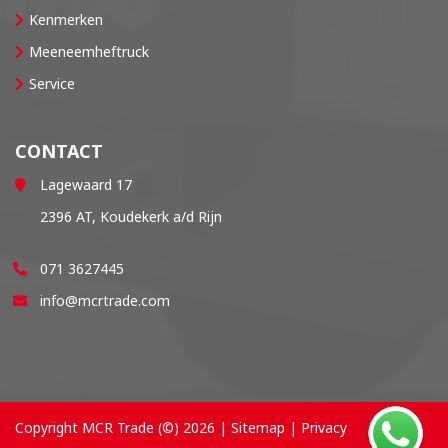
Kenmerken
Meeneemheftruck
Service
CONTACT
Lagewaard 17
2396 AT, Koudekerk a/d Rijn
071 3627445
info@mcrtrade.com
Copyright MCR Trade (©) 2026 |
Sitemap
|
Privacy