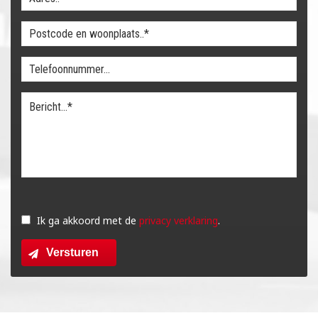
Gelieve
dit
Ik ga akkoord met de
privacy verklaring
.
veld
Versturen
leeg
te
laten.