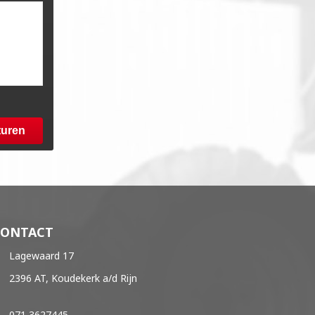
turen
CONTACT
Lagewaard 17
2396 AT, Koudekerk a/d Rijn
071 3627445