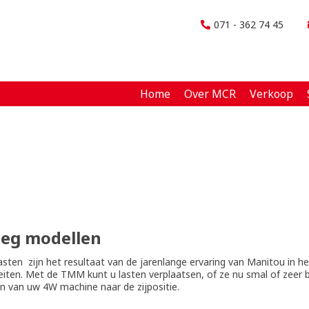
071 - 362 74 45
Home
Over MCR
Verkoop
eg modellen
zijn het resultaat van de jarenlange ervaring van Manitou in he
eiten. Met de TMM kunt u lasten verplaatsen, of ze nu smal of zeer br
 van uw 4W machine naar de zijpositie.