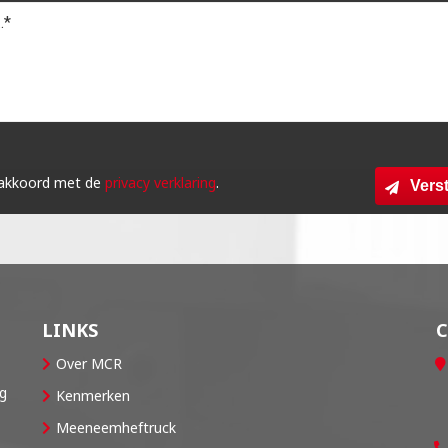
 akkoord met de
privacy verklaring
.
Vers
LINKS
Over MCR
og
Kenmerken
Meeneemheftruck