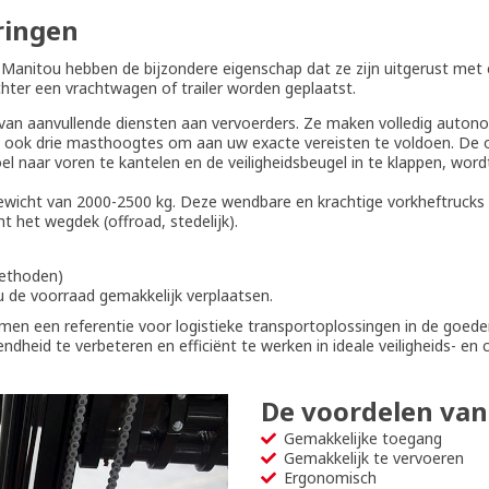
ringen
itou hebben de bijzondere eigenschap dat ze zijn uitgerust met ee
ter een vrachtwagen of trailer worden geplaatst.
van aanvullende diensten aan vervoerders. Ze maken volledig autono
dt ook drie masthoogtes om aan uw exacte vereisten te voldoen. De
l naar voren te kantelen en de veiligheidsbeugel in te klappen, wor
icht van 2000-2500 kg. Deze wendbare en krachtige vorkheftrucks v
 het wegdek (offroad, stedelijk).
methoden)
 u de voorraad gemakkelijk verplaatsen.
 een referentie voor logistieke transportoplossingen in de goedere
ndheid te verbeteren en efficiënt te werken in ideale veiligheids- 
De voordelen va
Gemakkelijke toegang
Gemakkelijk te vervoeren
Ergonomisch