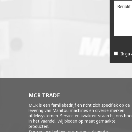
Gelieve
dit
Ik ga
veld
leeg
te
laten.
MCR TRADE
MCR is een familiebedrijf en richt zich specifiek op de
levering van Manitou machines en diverse merken
afdeksystemen
. Service en kwaliteit staan bij ons ho
in het vaandel. Wij bieden op maat gemaakte
producten.
Kortom, wij hebben ons gespecialiseerd in