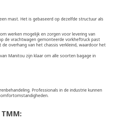
n mast. Het is gebaseerd op dezelfde structuur als
om werken mogelijk en zorgen voor levering van
 op de vrachtwagen gemonteerde vorkheftruck past
dt de overhang van het chassis verkleind, waardoor het
an Manitou zijn klaar om alle soorten bagage in
nbehandeling. Professionals in de industrie kunnen
en comfortomstandigheden.
n TMM: