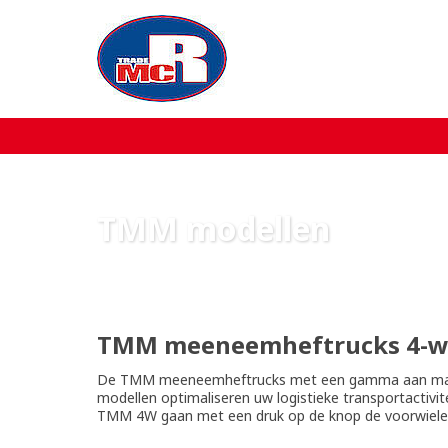
Home
Over MCR
Verkoop
TMM modellen
Service
Machine aanbod
TMM meeneemheftrucks 4-w
Nieuws
De TMM meeneemheftrucks met een gamma aan masten 
modellen optimaliseren uw logistieke transportactivit
TMM 4W gaan met een druk op de knop de voorwielen
Contact