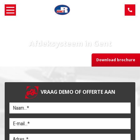
Home
Afdeksysteem in Gent
Over MCR
Download brochure
Verkoop
Service
VRAAG DEMO OF OFFERTE AAN
Machine aanbod
Nieuws
Contact