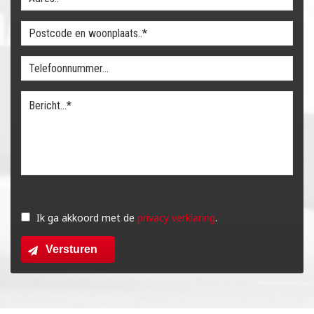
Gelieve
dit
Ik ga akkoord met de
privacy verklaring
.
veld
Versturen
leeg
te
laten.