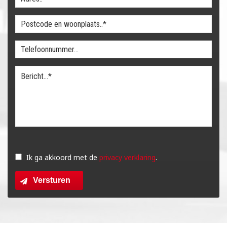
Gelieve
dit
Ik ga akkoord met de
privacy verklaring
.
veld
Versturen
leeg
te
laten.