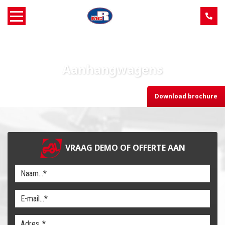
Home
Aanhangwagens
Over MCR
Download brochure
Verkoop
Service
VRAAG DEMO OF OFFERTE AAN
Machine aanbod
Nieuws
Contact