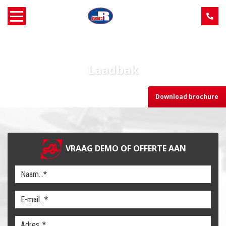
Home
Laadbak
Over MCR
Download brochure
Verkoop
Service
VRAAG DEMO OF OFFERTE AAN
Machine aanbod
Nieuws
Contact