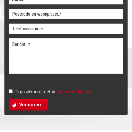
Gelieve
dit
Ik ga akkoord met de
privacy verklaring
.
veld
Versturen
leeg
te
laten.