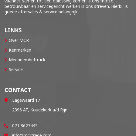
vaandel, samen tot een oplossing komen is ons motto,
betrouwbaar en servicegericht werken is ons streven. Hierbij is
goede aftersales & service belangrijk.
LINKS
Over MCR
Kenmerken
Meeneemheftruck
Service
CONTACT
Lagewaard 17
2396 AT, Koudekerk a/d Rijn
071 3627445
info@mcrtrade.com