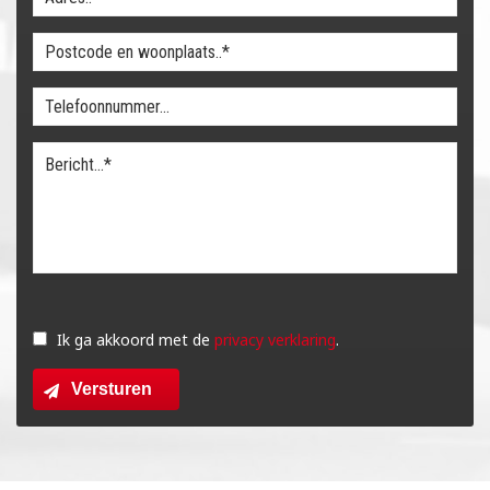
Gelieve
dit
Ik ga akkoord met de
privacy verklaring
.
veld
Versturen
leeg
te
laten.