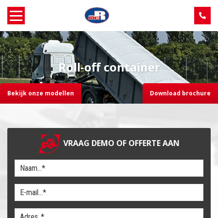
Home
Roll-off container
Over MCR
Bekijk onze modellen
Download brochure
Verkoop
Service
VRAAG DEMO OF OFFERTE AAN
Machine aanbod
Nieuws
Contact