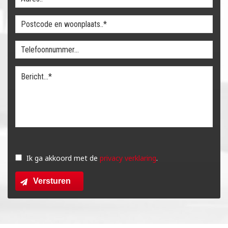
Gelieve
dit
Ik ga akkoord met de
privacy verklaring
.
veld
Versturen
leeg
te
laten.