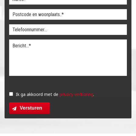
Gelieve
dit
Ik ga akkoord met de
privacy verklaring
.
veld
Versturen
leeg
te
laten.