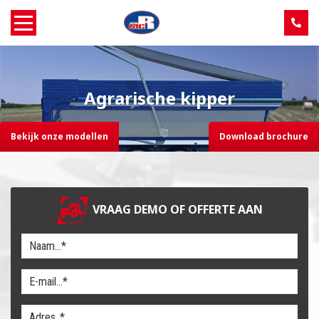
Home
Agrarische kipper
Over MCR
Bekijk onze modellen
Download brochure
Verkoop
Service
VRAAG DEMO OF OFFERTE AAN
Machine aanbod
Nieuws
Contact