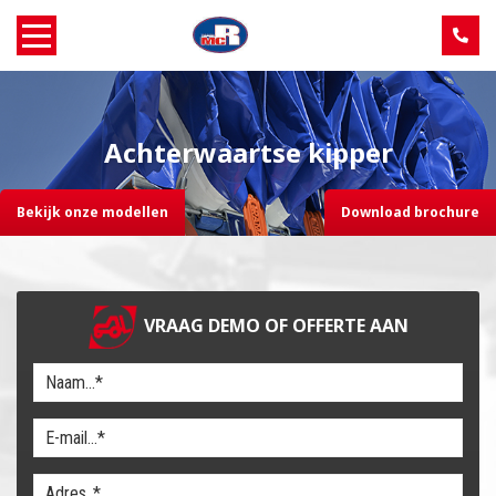
Home
Achterwaartse kipper
Over MCR
Bekijk onze modellen
Download brochure
Verkoop
Service
VRAAG DEMO OF OFFERTE AAN
Machine aanbod
Nieuws
Contact