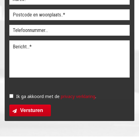
Gelieve
dit
Ik ga akkoord met de
privacy verklaring
.
veld
Versturen
leeg
te
laten.