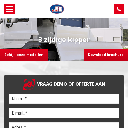
Home
3 zijdige kipper
Over MCR
Bekijk onze modellen
Download brochure
Verkoop
Service
VRAAG DEMO OF OFFERTE AAN
Machine aanbod
Nieuws
Contact