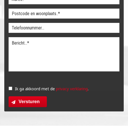
Gelieve
dit
Ik ga akkoord met de
privacy verklaring
.
veld
Versturen
leeg
te
laten.