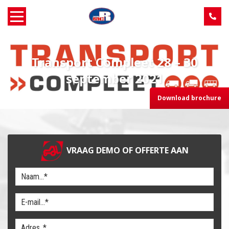
Home
Transport Compleet 28 – 30
Over MCR
september 2021
Download brochure
Verkoop
Service
VRAAG DEMO OF OFFERTE AAN
Machine aanbod
Nieuws
Contact