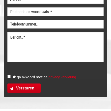
Gelieve
dit
Ik ga akkoord met de
privacy verklaring
.
veld
Versturen
leeg
te
laten.