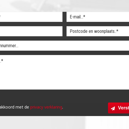
 akkoord met de
privacy verklaring
.
Vers