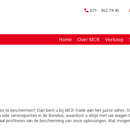
071 - 362 74 45
Home
Over MCR
Verkoop
n te beschermen? Dan bent u bij MCR Trade aan het juiste adres. On
vele servicepunten in de Benelux, waardoor u altijd met uw wagen b
imaal profiteren van de bescherming van onze oplossingen. Wat mogen