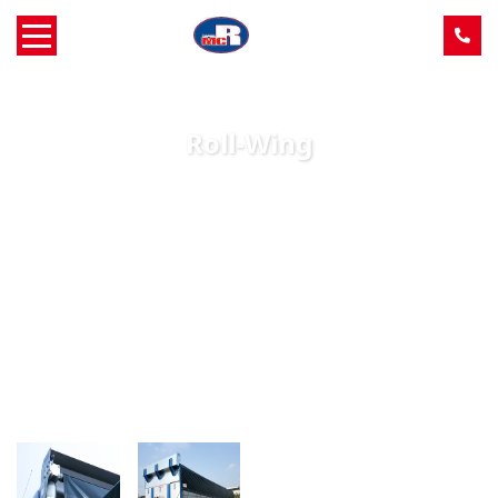
Home
Roll-Wing
Over MCR
Verkoop
Service
Machine aanbod
Nieuws
Contact