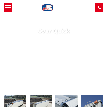
Home
Over-Quick
Over MCR
Verkoop
Service
Machine aanbod
Nieuws
Contact