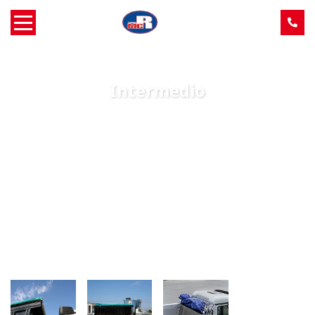
Home
Intermedio
Over MCR
Verkoop
Service
Machine aanbod
Nieuws
Contact