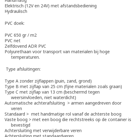
Handmatig
Elektrisch (12V en 24V) met afstandsbediening
Hydraulisch
PVC doek:
PVC 650 gr / m2
PVC net
Zelfdovend ADR PVC
Polyurethaan voor transport van materialen bij hoge
temperaturen.
Type afsluitingen:
Type A zonder zijflappen (puin, zand, grond)
Type B met zijflap van 25 cm (fijne materialen zoals graan)
Type C met zijflap van 13 cm (beschermd tegen
weersinvloeden, niet waterdicht)
Automatische achterafsluiting > armen aangedreven door
veren
Standaard > met handmatige rol vanaf de achterste boog
Vaste boog > met een boog die rechtstreeks op de container is
bevestigd
Achtersluiting met verwijderbare veren
Achtersluiting met standaardveren