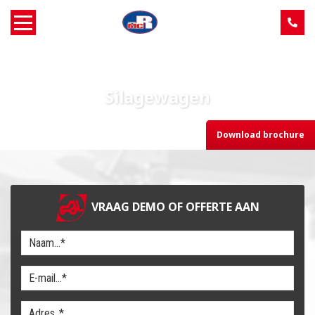
Home
Silagewagen
Over MCR
Download brochure
Verkoop
Service
VRAAG DEMO OF OFFERTE AAN
Machine aanbod
Nieuws
Contact