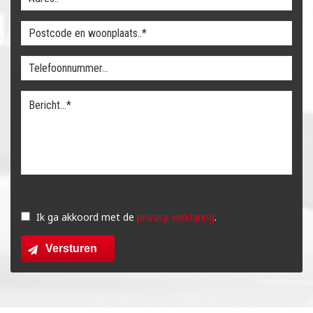
Gelieve
dit
Ik ga akkoord met de
privacy verklaring
.
veld
Versturen
leeg
te
laten.