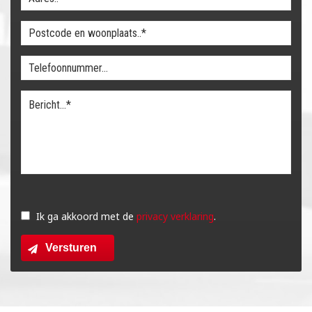
Gelieve
dit
Ik ga akkoord met de
privacy verklaring
.
veld
Versturen
leeg
te
laten.