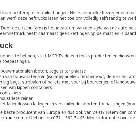
ftruck achterop een trailer hangen. Het is voor elke bezorger een m
een werf, deze heftrucks laten het toe om volledig zelfstandig te wer
Door de uitschuifarm is het ideaal om van een zijde van de auto bei
eeneemheftruck heeft daarnaast geen kettingen op de mast en is daa
uck
tioneel te hebben, stelt MCR Trade een reeks producten en dienste
e toepassingen.
bouwmaterialen (beton, tegels) ter plaatse
en van bouwmaterialen (isolatiepanelen, timmerhout, deuren en ram
n big bags, strobalen of pallets met voer bij boerderijen of landbou
ssen van kippen containers
lcontainers
ndustrieterreinen
et laden/lossen ladingen in verschillende soorten toepassingen (br
de beste producent van Europa en dus ook van Zeist? Neem dan con
crtrade.com
of bel ons op
071 – 362 74 45
. Meer informatie over de