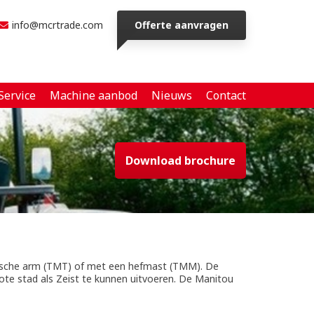
info@mcrtrade.com
Offerte aanvragen
Service
Machine aanbod
Nieuws
Contact
Download brochure
ische arm (TMT) of met een hefmast (TMM). De
rote stad als Zeist te kunnen uitvoeren. De Manitou