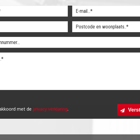
 akkoord met de
privacy verklaring
.
Vers