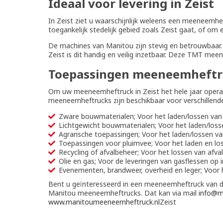
Ideaal voor levering in Zeist
In Zeist ziet u waarschijnlijk weleens een meeneemhe
toegankelijk stedelijk gebied zoals Zeist gaat, of om 
De machines van Manitou zijn stevig en betrouwbaar. 
Zeist is dit handig en veilig inzetbaar. Deze TMT m
Toepassingen meeneemheftr
Om uw meeneemheftruck in Zeist het hele jaar opera
meeneemheftrucks zijn beschikbaar voor verschillend
Zware bouwmaterialen; Voor het laden/lossen van 
Lichtgewicht bouwmaterialen; Voor het laden/loss
Agrarische toepassingen; Voor het laden/lossen va
Toepassingen voor pluimvee; Voor het laden en lo
Recycling of afvalbeheer; Voor het lossen van afva
Olie en gas; Voor de leveringen van gasflessen op i
Evenementen, brandweer, overheid en leger; Voor h
Bent u geïnteresseerd in een meeneemheftruck van 
Manitou meeneemheftrucks. Dat kan via mail
info@m
www.manitoumeeneemheftruck.nl
Zeist