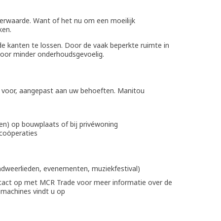
eerwaarde. Want of het nu om een moeilijk
ken.
de kanten te lossen. Door de vaak beperkte ruimte in
rdoor minder onderhoudsgevoelig.
n voor, aangepast aan uw behoeften. Manitou
en) op bouwplaats of bij privéwoning
wcoöperaties
andweerlieden, evenementen, muziekfestival)
tact op met MCR Trade voor meer informatie over de
 machines vindt u op