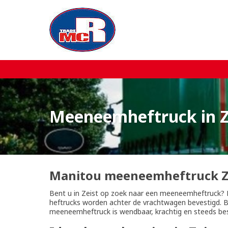
Home
Over MCR
Verkoop
Meeneemheftruck in Z
Service
Machine aanbod
Manitou meeneemheftruck Z
Nieuws
Bent u in Zeist op zoek naar een meeneemheftruck
heftrucks worden achter de vrachtwagen bevestigd. Bij
meeneemheftruck is wendbaar, krachtig en steeds bes
Contact