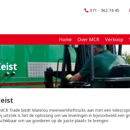
071 - 362 74 45
Home
Over MCR
Verkoop
eist
eist
? MCR Trade biedt Manitou meeneemheftrucks aan met een telescop
 uitstek is het de oplossing om uw leveringen in bijvoorbeeld een g
chikbaar om uw goederen op de juiste plaats te brengen.