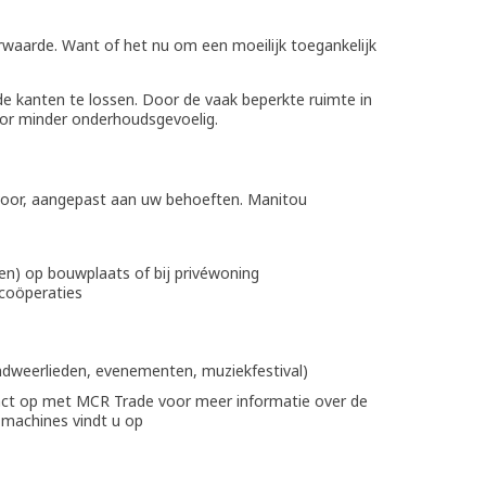
erwaarde. Want of het nu om een moeilijk toegankelijk
de kanten te lossen. Door de vaak beperkte ruimte in
oor minder onderhoudsgevoelig.
 voor, aangepast aan uw behoeften. Manitou
en) op bouwplaats of bij privéwoning
wcoöperaties
andweerlieden, evenementen, muziekfestival)
act op met MCR Trade voor meer informatie over de
 machines vindt u op