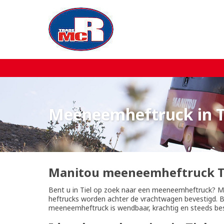
Home
Over MCR
Verkoop
Meeneemheftruck in T
Service
Machine aanbod
Manitou meeneemheftruck T
Nieuws
Bent u in Tiel op zoek naar een meeneemheftruck? 
heftrucks worden achter de vrachtwagen bevestigd. Bij
meeneemheftruck is wendbaar, krachtig en steeds bes
Contact