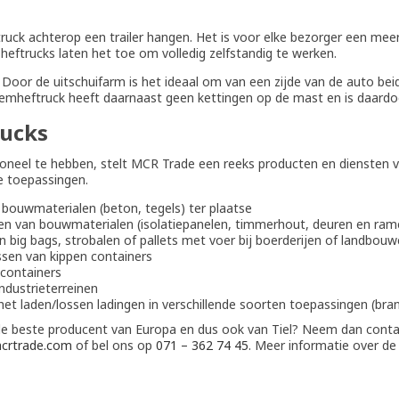
truck achterop een trailer hangen. Het is voor elke bezorger een me
 heftrucks laten het toe om volledig zelfstandig te werken.
Door de uitschuifarm is het ideaal om van een zijde van de auto bei
eneemheftruck heeft daarnaast geen kettingen op de mast en is daard
ucks
ioneel te hebben, stelt MCR Trade een reeks producten en diensten
e toepassingen.
bouwmaterialen (beton, tegels) ter plaatse
en van bouwmaterialen (isolatiepanelen, timmerhout, deuren en ram
n big bags, strobalen of pallets met voer bij boerderijen of landbou
ssen van kippen containers
lcontainers
ndustrieterreinen
et laden/lossen ladingen in verschillende soorten toepassingen (br
de beste producent van Europa en dus ook van Tiel? Neem dan cont
crtrade.com
of bel ons op
071 – 362 74 45
. Meer informatie over de