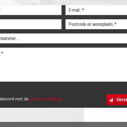
 akkoord met de
privacy verklaring
.
Vers