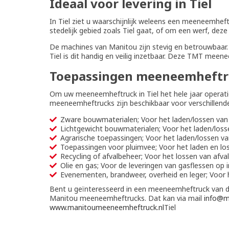
Ideaal voor levering in Tiel
In Tiel ziet u waarschijnlijk weleens een meeneemhef
stedelijk gebied zoals Tiel gaat, of om een werf, deze
De machines van Manitou zijn stevig en betrouwbaar. 
Tiel is dit handig en veilig inzetbaar. Deze TMT me
Toepassingen meeneemheftr
Om uw meeneemheftruck in Tiel het hele jaar operat
meeneemheftrucks zijn beschikbaar voor verschillend
Zware bouwmaterialen; Voor het laden/lossen van 
Lichtgewicht bouwmaterialen; Voor het laden/loss
Agrarische toepassingen; Voor het laden/lossen va
Toepassingen voor pluimvee; Voor het laden en lo
Recycling of afvalbeheer; Voor het lossen van afva
Olie en gas; Voor de leveringen van gasflessen op i
Evenementen, brandweer, overheid en leger; Voor h
Bent u geïnteresseerd in een meeneemheftruck van 
Manitou meeneemheftrucks. Dat kan via mail
info@m
www.manitoumeeneemheftruck.nl
Tiel