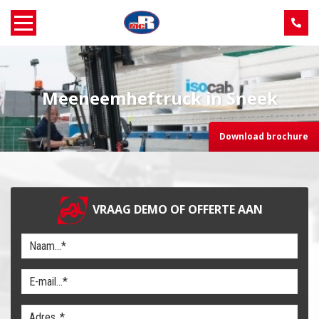
Home
Meeneemheftruck in Sneek
Over MCR
Download brochure
Verkoop
Service
VRAAG DEMO OF OFFERTE AAN
Machine aanbod
Nieuws
Contact