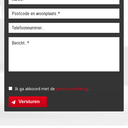
Gelieve
dit
Ik ga akkoord met de
privacy verklaring
.
veld
Versturen
leeg
te
laten.