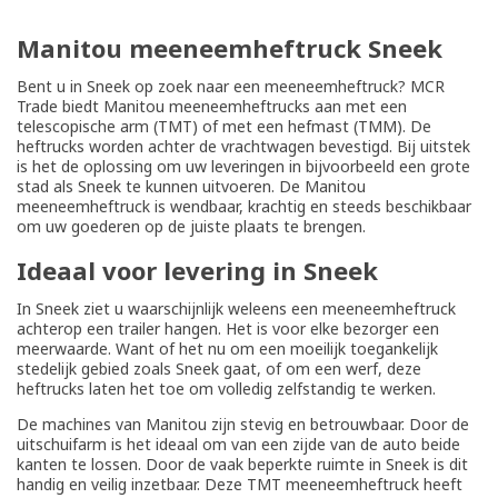
Manitou meeneemheftruck Sneek
Bent u in Sneek op zoek naar een meeneemheftruck? MCR
Trade biedt Manitou meeneemheftrucks aan met een
telescopische arm (TMT) of met een hefmast (TMM). De
heftrucks worden achter de vrachtwagen bevestigd. Bij uitstek
is het de oplossing om uw leveringen in bijvoorbeeld een grote
stad als Sneek te kunnen uitvoeren. De Manitou
meeneemheftruck is wendbaar, krachtig en steeds beschikbaar
om uw goederen op de juiste plaats te brengen.
Ideaal voor levering in Sneek
In Sneek ziet u waarschijnlijk weleens een meeneemheftruck
achterop een trailer hangen. Het is voor elke bezorger een
meerwaarde. Want of het nu om een moeilijk toegankelijk
stedelijk gebied zoals Sneek gaat, of om een werf, deze
heftrucks laten het toe om volledig zelfstandig te werken.
De machines van Manitou zijn stevig en betrouwbaar. Door de
uitschuifarm is het ideaal om van een zijde van de auto beide
kanten te lossen. Door de vaak beperkte ruimte in Sneek is dit
handig en veilig inzetbaar. Deze TMT meeneemheftruck heeft