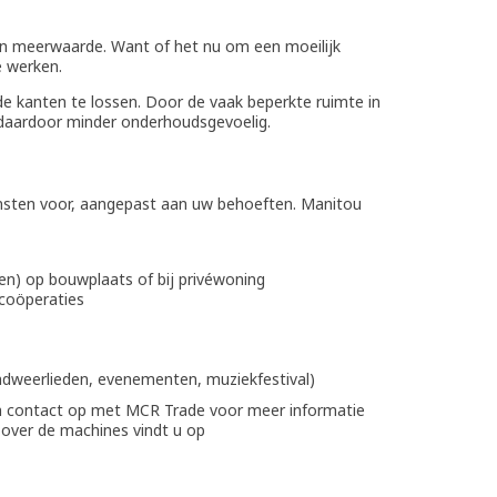
 een meerwaarde. Want of het nu om een moeilijk
e werken.
de kanten te lossen. Door de vaak beperkte ruimte in
s daardoor minder onderhoudsgevoelig.
ensten voor, aangepast aan uw behoeften. Manitou
en) op bouwplaats of bij privéwoning
wcoöperaties
andweerlieden, evenementen, muziekfestival)
n contact op met MCR Trade voor meer informatie
 over de machines vindt u op