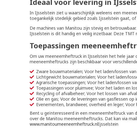
Ideaal voor levering in IJssel
In IJsselstein ziet u waarschijnlijk weleens een mee
toegankelijk stedelijk gebied zoals Ijsselstein gaat, 
De machines van Manitou zijn stevig en betrouwbaar. 
IJsselstein is dit handig en veilig inzetbaar. Deze 
Toepassingen meeneemheftr
Om uw meeneemheftruck in IJsselstein het hele jaar 
meeneemheftrucks zijn beschikbaar voor verschillend
Zware bouwmaterialen; Voor het laden/lossen van 
Lichtgewicht bouwmaterialen; Voor het laden/loss
Agrarische toepassingen; Voor het laden/lossen va
Toepassingen voor pluimvee; Voor het laden en lo
Recycling of afvalbeheer; Voor het lossen van afva
Olie en gas; Voor de leveringen van gasflessen op i
Evenementen, brandweer, overheid en leger; Voor h
Bent u geïnteresseerd in een meeneemheftruck van d
over de Manitou meeneemheftrucks. Dat kan via mai
www.manitoumeeneemheftruck.nl
Ijsselstein