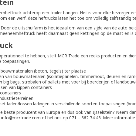
stein
neemheftruck achterop een trailer hangen. Het is voor elke bezorger
of om een werf, deze heftrucks laten het toe om volledig zelfstandig t
Door de uitschuifarm is het ideaal om van een zijde van de auto bei
TMT meeneemheftruck heeft daarnaast geen kettingen op de mast en i
uck
operationeel te hebben, stelt MCR Trade een reeks producten en di
e toepassingen.
bouwmaterialen (beton, tegels) ter plaatse
en van bouwmaterialen (isolatiepanelen, timmerhout, deuren en ram
n big bags, strobalen of pallets met voer bij boerderijen of landbou
ssen van kippen containers
lcontainers
ndustrieterreinen
et laden/lossen ladingen in verschillende soorten toepassingen (br
e beste producent van Europa en dus ook van IJsselstein? Neem da
l
info@mcrtrade.com
of bel ons op
071 – 362 74 45
. Meer informatie