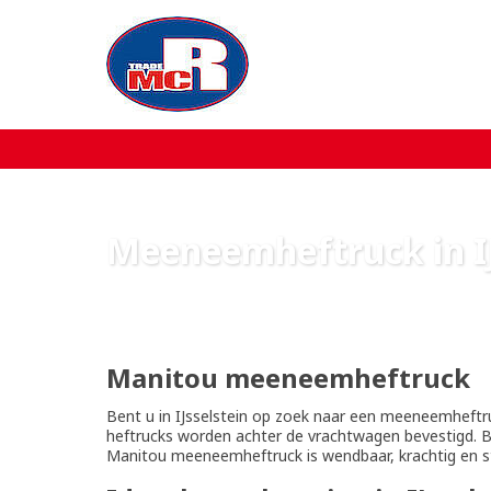
Home
Over MCR
Verkoop
Meeneemheftruck in IJ
Service
Machine aanbod
Manitou meeneemheftruck
Nieuws
Bent u in IJsselstein op zoek naar een meeneemhef
heftrucks worden achter de vrachtwagen bevestigd. Bij
Manitou meeneemheftruck is wendbaar, krachtig en s
Contact