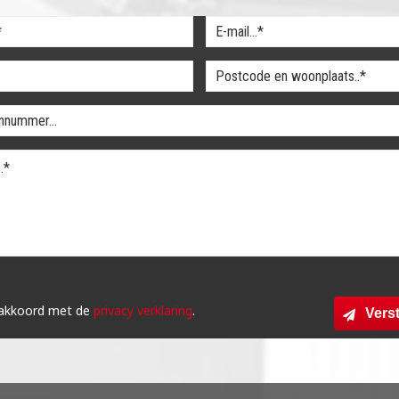
 akkoord met de
privacy verklaring
.
Vers