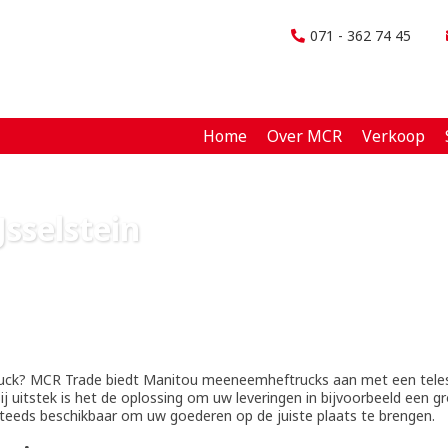
071 - 362 74 45
Home
Over MCR
Verkoop
sselstein
truck? MCR Trade biedt Manitou meeneemheftrucks aan met een tel
 uitstek is het de oplossing om uw leveringen in bijvoorbeeld een gro
teeds beschikbaar om uw goederen op de juiste plaats te brengen.