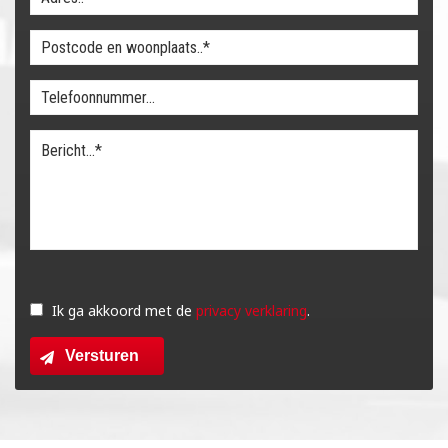
Gelieve
dit
Ik ga akkoord met de
privacy verklaring
.
veld
Versturen
leeg
te
laten.