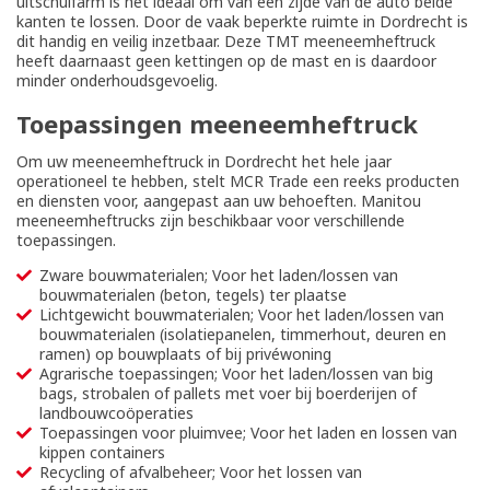
uitschuifarm is het ideaal om van een zijde van de auto beide
kanten te lossen. Door de vaak beperkte ruimte in Dordrecht is
dit handig en veilig inzetbaar. Deze TMT meeneemheftruck
heeft daarnaast geen kettingen op de mast en is daardoor
minder onderhoudsgevoelig.
Toepassingen meeneemheftruck
Om uw meeneemheftruck in Dordrecht het hele jaar
operationeel te hebben, stelt MCR Trade een reeks producten
en diensten voor, aangepast aan uw behoeften. Manitou
meeneemheftrucks zijn beschikbaar voor verschillende
toepassingen.
Zware bouwmaterialen; Voor het laden/lossen van
bouwmaterialen (beton, tegels) ter plaatse
Lichtgewicht bouwmaterialen; Voor het laden/lossen van
bouwmaterialen (isolatiepanelen, timmerhout, deuren en
ramen) op bouwplaats of bij privéwoning
Agrarische toepassingen; Voor het laden/lossen van big
bags, strobalen of pallets met voer bij boerderijen of
landbouwcoöperaties
Toepassingen voor pluimvee; Voor het laden en lossen van
kippen containers
Recycling of afvalbeheer; Voor het lossen van