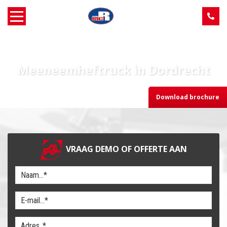
Home
Meeneemheftruck in Dordrecht
Over MCR
Download brochure
Verkoop
Service
VRAAG DEMO OF OFFERTE AAN
Machine aanbod
Nieuws
Contact