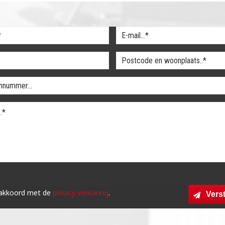
 akkoord met de
privacy verklaring
.
Vers