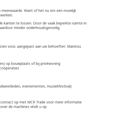
en meerwaarde. Want of het nu om een moeilijk
 werken.
de kanten te lossen. Door de vaak beperkte ruimte in
daardoor minder onderhoudsgevoelig.
nsten voor, aangepast aan uw behoeften. Manitou
en) op bouwplaats of bij privéwoning
wcoöperaties
andweerlieden, evenementen, muziekfestival)
 contact op met MCR Trade voor meer informatie
 over de machines vindt u op