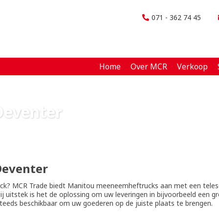
071 - 362 74 45
Home
Over MCR
Verkoop
Deventer
eventer
uck? MCR Trade biedt Manitou meeneemheftrucks aan met een tele
j uitstek is het de oplossing om uw leveringen in bijvoorbeeld een g
teeds beschikbaar om uw goederen op de juiste plaats te brengen.