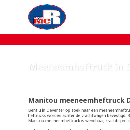
Home
Over MCR
Verkoop
Meeneemheftruck in 
Service
Machine aanbod
Manitou meeneemheftruck D
Nieuws
Bent u in Deventer op zoek naar een meeneemheftr
heftrucks worden achter de vrachtwagen bevestigd. Bi
Manitou meeneemheftruck is wendbaar, krachtig en s
Contact