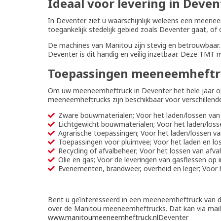
Ideaal voor levering in Deven
In Deventer ziet u waarschijnlijk weleens een meene
toegankelijk stedelijk gebied zoals Deventer gaat, of
De machines van Manitou zijn stevig en betrouwbaar. 
Deventer is dit handig en veilig inzetbaar. Deze TM
Toepassingen meeneemheftr
Om uw meeneemheftruck in Deventer het hele jaar op
meeneemheftrucks zijn beschikbaar voor verschillend
Zware bouwmaterialen; Voor het laden/lossen van 
Lichtgewicht bouwmaterialen; Voor het laden/loss
Agrarische toepassingen; Voor het laden/lossen va
Toepassingen voor pluimvee; Voor het laden en lo
Recycling of afvalbeheer; Voor het lossen van afva
Olie en gas; Voor de leveringen van gasflessen op i
Evenementen, brandweer, overheid en leger; Voor h
Bent u geïnteresseerd in een meeneemheftruck van 
over de Manitou meeneemheftrucks. Dat kan via mai
www.manitoumeeneemheftruck.nl
Deventer