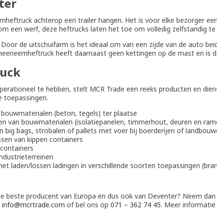
ter
emheftruck achterop een trailer hangen. Het is voor elke bezorger e
 om een werf, deze heftrucks laten het toe om volledig zelfstandig te
Door de uitschuifarm is het ideaal om van een zijde van de auto bei
T meeneemheftruck heeft daarnaast geen kettingen op de mast en is 
uck
erationeel te hebben, stelt MCR Trade een reeks producten en die
e toepassingen.
bouwmaterialen (beton, tegels) ter plaatse
en van bouwmaterialen (isolatiepanelen, timmerhout, deuren en ram
n big bags, strobalen of pallets met voer bij boerderijen of landbou
ssen van kippen containers
lcontainers
ndustrieterreinen
et laden/lossen ladingen in verschillende soorten toepassingen (br
de beste producent van Europa en dus ook van Deventer? Neem dan
l
info@mcrtrade.com
of bel ons op
071 – 362 74 45
. Meer informatie