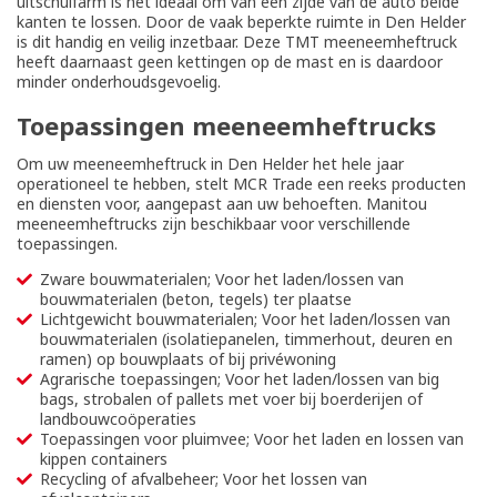
uitschuifarm is het ideaal om van een zijde van de auto beide
kanten te lossen. Door de vaak beperkte ruimte in Den Helder
is dit handig en veilig inzetbaar. Deze TMT meeneemheftruck
heeft daarnaast geen kettingen op de mast en is daardoor
minder onderhoudsgevoelig.
Toepassingen meeneemheftrucks
Om uw meeneemheftruck in Den Helder het hele jaar
operationeel te hebben, stelt MCR Trade een reeks producten
en diensten voor, aangepast aan uw behoeften. Manitou
meeneemheftrucks zijn beschikbaar voor verschillende
toepassingen.
Zware bouwmaterialen; Voor het laden/lossen van
bouwmaterialen (beton, tegels) ter plaatse
Lichtgewicht bouwmaterialen; Voor het laden/lossen van
bouwmaterialen (isolatiepanelen, timmerhout, deuren en
ramen) op bouwplaats of bij privéwoning
Agrarische toepassingen; Voor het laden/lossen van big
bags, strobalen of pallets met voer bij boerderijen of
landbouwcoöperaties
Toepassingen voor pluimvee; Voor het laden en lossen van
kippen containers
Recycling of afvalbeheer; Voor het lossen van