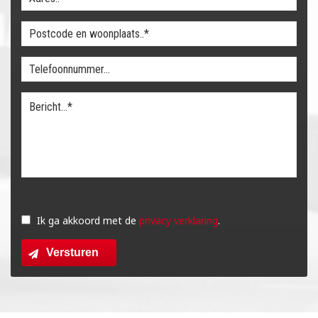
Gelieve
dit
Ik ga akkoord met de
privacy verklaring
.
veld
Versturen
leeg
te
laten.