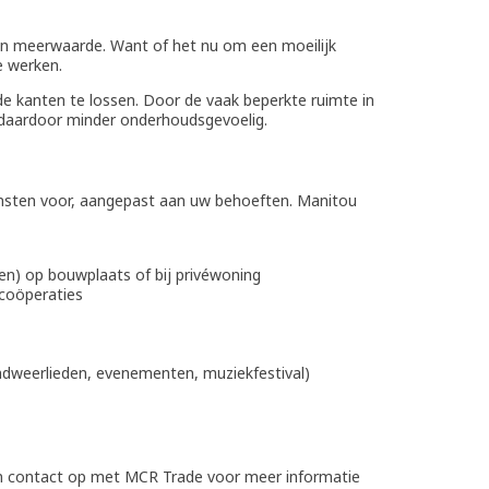
een meerwaarde. Want of het nu om een moeilijk
e werken.
de kanten te lossen. Door de vaak beperkte ruimte in
 daardoor minder onderhoudsgevoelig.
ensten voor, aangepast aan uw behoeften. Manitou
en) op bouwplaats of bij privéwoning
wcoöperaties
andweerlieden, evenementen, muziekfestival)
n contact op met MCR Trade voor meer informatie