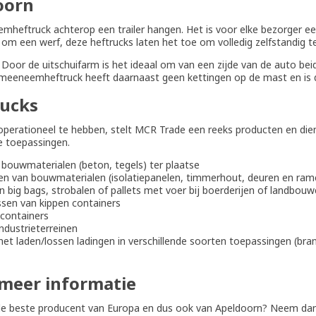
oorn
emheftruck achterop een trailer hangen. Het is voor elke bezorger 
f om een werf, deze heftrucks laten het toe om volledig zelfstandig t
Door de uitschuifarm is het ideaal om van een zijde van de auto bei
MT meeneemheftruck heeft daarnaast geen kettingen op de mast en is
ucks
perationeel te hebben, stelt MCR Trade een reeks producten en di
e toepassingen.
bouwmaterialen (beton, tegels) ter plaatse
en van bouwmaterialen (isolatiepanelen, timmerhout, deuren en ram
n big bags, strobalen of pallets met voer bij boerderijen of landbou
ssen van kippen containers
lcontainers
ndustrieterreinen
et laden/lossen ladingen in verschillende soorten toepassingen (br
 meer informatie
de beste producent van Europa en dus ook van Apeldoorn? Neem da