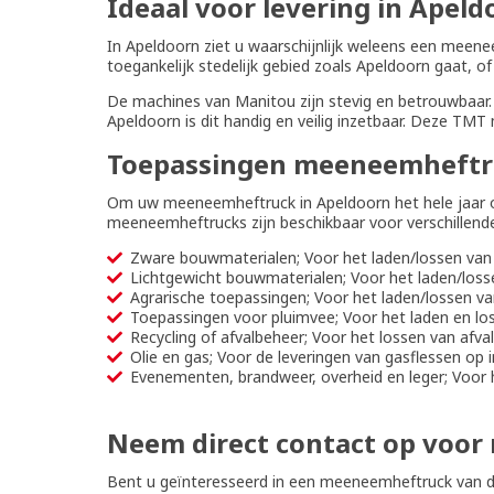
Ideaal voor levering in Apeld
In Apeldoorn ziet u waarschijnlijk weleens een meene
toegankelijk stedelijk gebied zoals Apeldoorn gaat, o
De machines van Manitou zijn stevig en betrouwbaar. 
Apeldoorn is dit handig en veilig inzetbaar. Deze T
Toepassingen meeneemheftr
Om uw meeneemheftruck in Apeldoorn het hele jaar o
meeneemheftrucks zijn beschikbaar voor verschillend
Zware bouwmaterialen; Voor het laden/lossen van 
Lichtgewicht bouwmaterialen; Voor het laden/loss
Agrarische toepassingen; Voor het laden/lossen va
Toepassingen voor pluimvee; Voor het laden en lo
Recycling of afvalbeheer; Voor het lossen van afva
Olie en gas; Voor de leveringen van gasflessen op i
Evenementen, brandweer, overheid en leger; Voor h
Neem direct contact op voor
Bent u geïnteresseerd in een meeneemheftruck van 