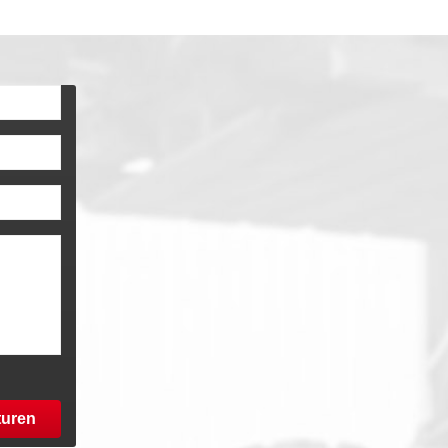
turen