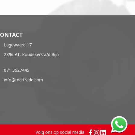
CONTACT
Lagewaard 17
2396 AT, Koudekerk a/d Rijn
071 3627445
info@mcrtrade.com
Volg ons op social media