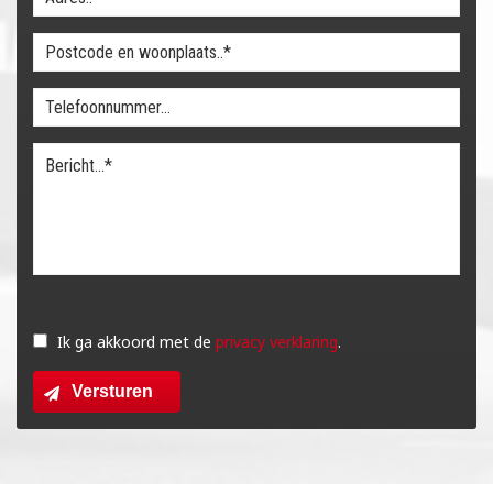
Gelieve
dit
Ik ga akkoord met de
privacy verklaring
.
veld
Versturen
leeg
te
laten.