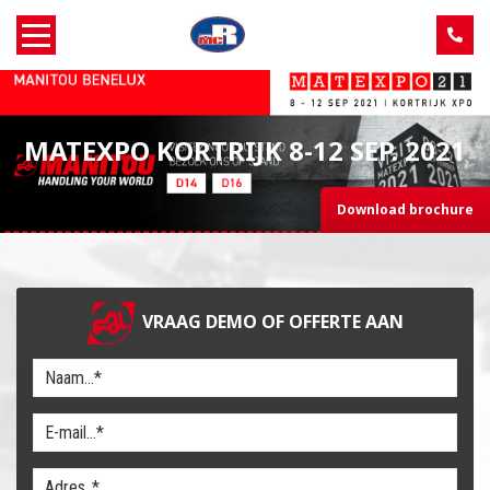
Home
MATEXPO KORTRIJK 8-12 SEP. 2021
Over MCR
Download brochure
Verkoop
Service
VRAAG DEMO OF OFFERTE AAN
Machine aanbod
Nieuws
Contact