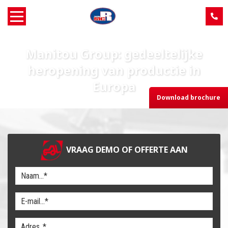
Home
Manitou Group: gedeeltelijke
heropening van productie in
Over MCR
Europa
Download brochure
Verkoop
Service
VRAAG DEMO OF OFFERTE AAN
Machine aanbod
Nieuws
Contact