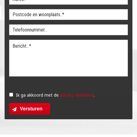
Gelieve
dit
Ik ga akkoord met de
privacy verklaring
.
veld
Versturen
leeg
te
laten.