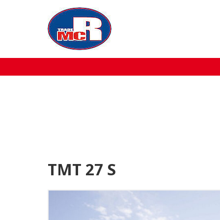
Home
Over MCR
Verkoop
Service
Machine aanbod
TMT 27 S
Nieuws
Contact