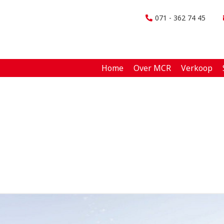
071 - 362 74 45
Home
Over MCR
Verkoop