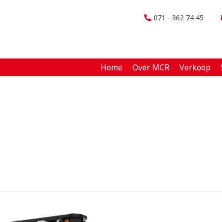
071 - 362 74 45
Home
Over MCR
Verkoop