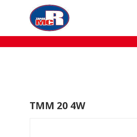
Home
Over MCR
Verkoop
Service
Machine aanbod
TMM 20 4W
Nieuws
Contact