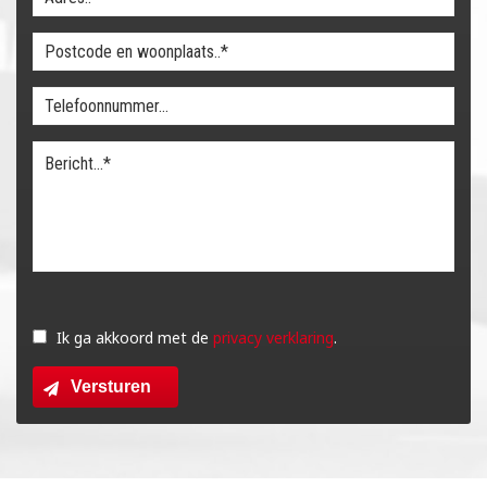
Gelieve
dit
Ik ga akkoord met de
privacy verklaring
.
veld
Versturen
leeg
te
laten.