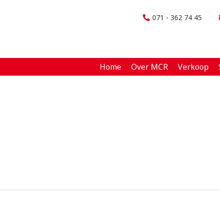
071 - 362 74 45
Home
Over MCR
Verkoop