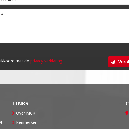
 akkoord met de
privacy verklaring
.
Vers
LINKS
Over MCR
og
Kenmerken