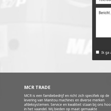
Gelieve
dit
Ik ga
veld
leeg
te
laten.
MCR TRADE
MCR is een familiebedrijf en richt zich specifiek op de
levering van Manitou machines en diverse merken
afdeksystemen
. Service en kwaliteit staan bij ons ho
in het vaandel. Wij bieden op maat gemaakte