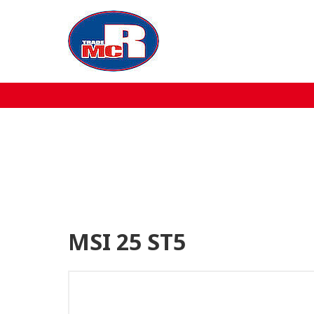
Home
Over MCR
Verkoop
Service
Machine aanbod
MSI 25 ST5
Nieuws
Contact