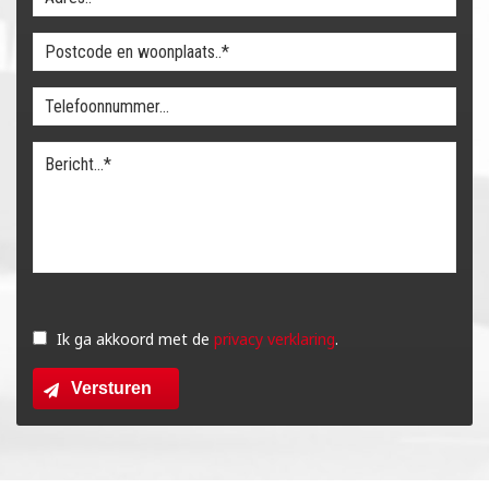
Gelieve
dit
Ik ga akkoord met de
privacy verklaring
.
veld
Versturen
leeg
te
laten.