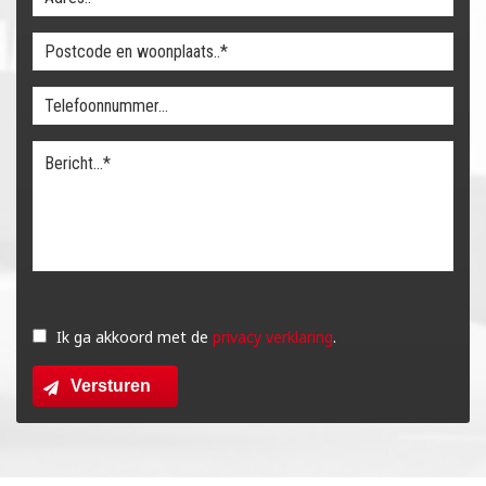
Gelieve
dit
Ik ga akkoord met de
privacy verklaring
.
veld
Versturen
leeg
te
laten.