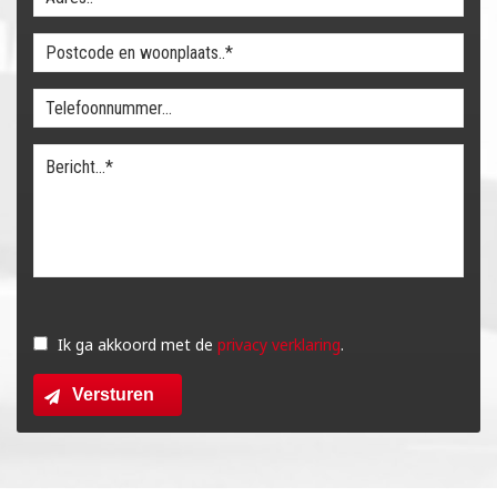
Gelieve
dit
Ik ga akkoord met de
privacy verklaring
.
veld
Versturen
leeg
te
laten.