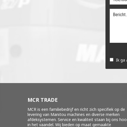
Gelieve
dit
Ik ga
veld
leeg
te
laten.
MCR TRADE
MCR is een familiebedrijf en richt zich specifiek op de
levering van Manitou machines en diverse merken
afdeksystemen
. Service en kwaliteit staan bij ons ho
in het vaandel. Wij bieden op maat gemaakte