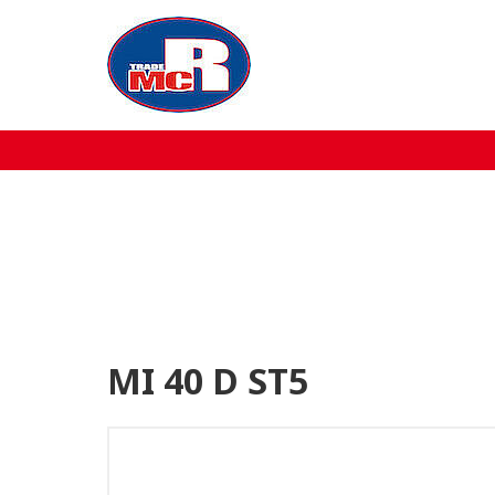
Home
Over MCR
Verkoop
Service
Machine aanbod
MI 40 D ST5
Nieuws
Contact