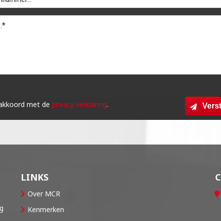
 akkoord met de
privacy verklaring
.
Vers
LINKS
Over MCR
og
Kenmerken