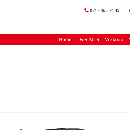
071 - 362 74 45
Home
Over MCR
Verkoop