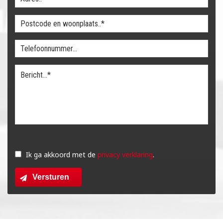
Gelieve
dit
Ik ga akkoord met de
privacy verklaring
.
veld
Versturen
leeg
te
laten.