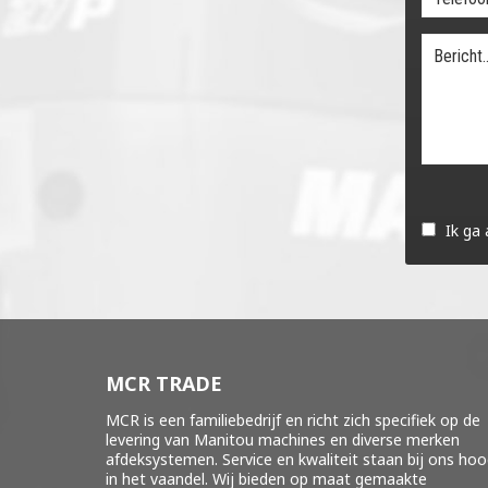
Gelieve
dit
Ik ga
veld
leeg
te
laten.
MCR TRADE
MCR is een familiebedrijf en richt zich specifiek op de
levering van Manitou machines en diverse merken
afdeksystemen
. Service en kwaliteit staan bij ons ho
in het vaandel. Wij bieden op maat gemaakte