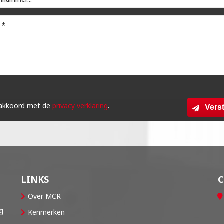
 akkoord met de
privacy verklaring
.
Vers
LINKS
Over MCR
og
Kenmerken