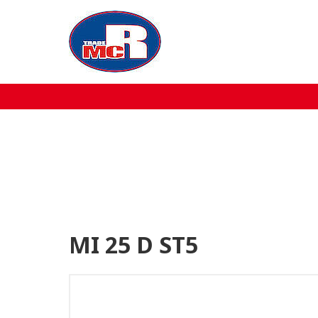
Home
Over MCR
Verkoop
Service
Machine aanbod
MI 25 D ST5
Nieuws
Contact