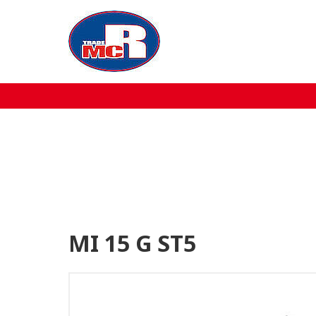
Home
Over MCR
Verkoop
Service
Machine aanbod
MI 15 G ST5
Nieuws
Contact