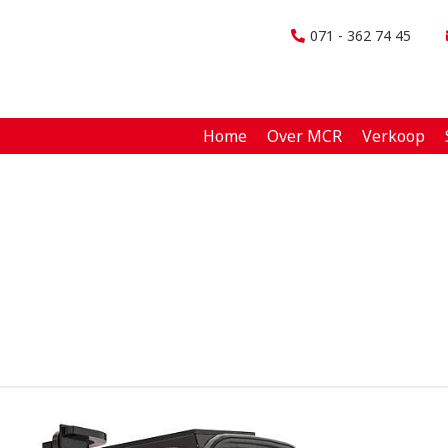
071 - 362 74 45
Home
Over MCR
Verkoop