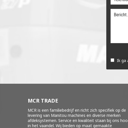
Gelieve
dit
Ik ga
veld
leeg
te
laten.
MCR TRADE
MCR is een familiebedrijf en richt zich specifiek op de
levering van Manitou machines en diverse merken
afdeksystemen
. Service en kwaliteit staan bij ons ho
in het vaandel. Wij bieden op maat gemaakte