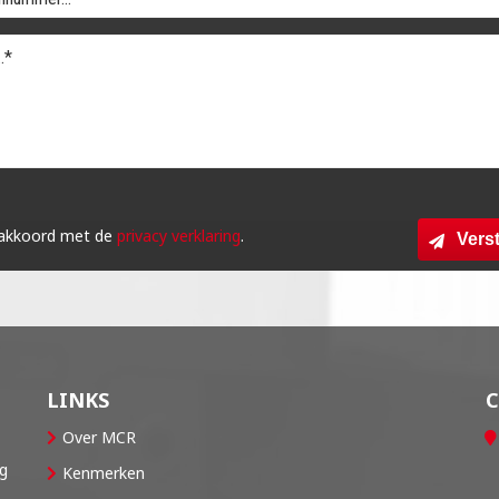
 akkoord met de
privacy verklaring
.
Vers
LINKS
Over MCR
og
Kenmerken