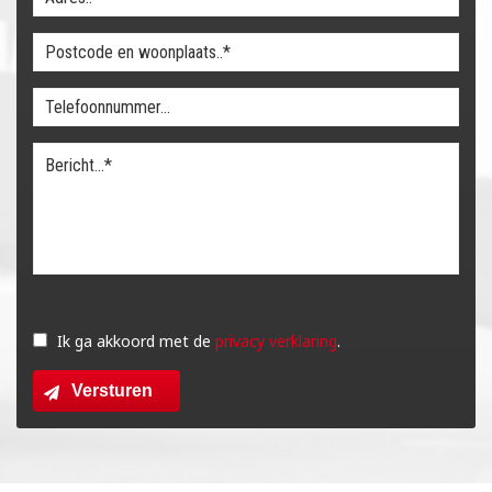
Gelieve
dit
Ik ga akkoord met de
privacy verklaring
.
veld
Versturen
leeg
te
laten.