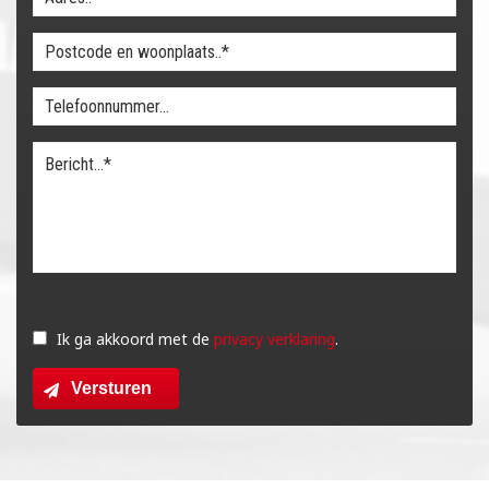
Gelieve
dit
Ik ga akkoord met de
privacy verklaring
.
veld
Versturen
leeg
te
laten.