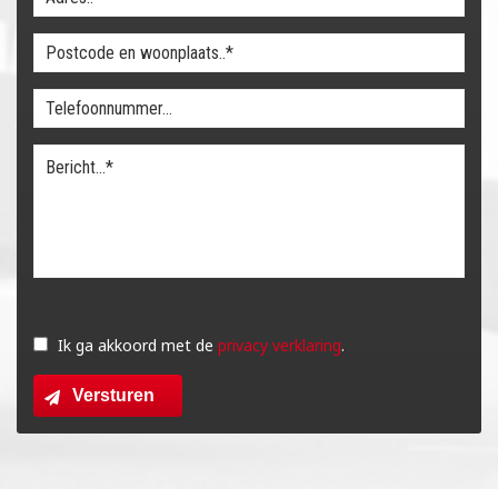
Gelieve
dit
Ik ga akkoord met de
privacy verklaring
.
veld
Versturen
leeg
te
laten.