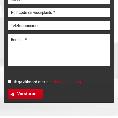
Gelieve
dit
Ik ga akkoord met de
privacy verklaring
.
veld
Versturen
leeg
te
laten.