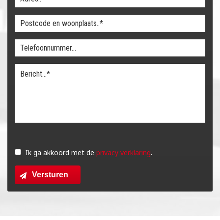
Gelieve
dit
Ik ga akkoord met de
privacy verklaring
.
veld
Versturen
leeg
te
laten.