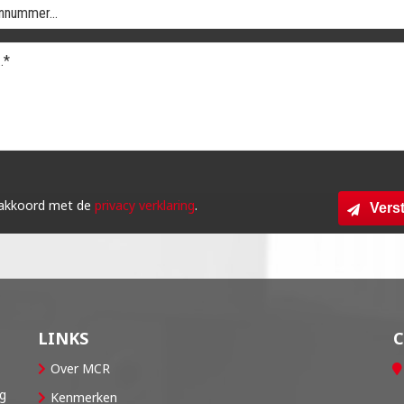
 akkoord met de
privacy verklaring
.
Vers
LINKS
Over MCR
og
Kenmerken