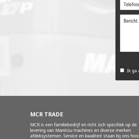
Gelieve
dit
Ik ga
veld
leeg
te
laten.
MCR TRADE
MCR is een familiebedrijf en richt zich specifiek op de
levering van Manitou machines en diverse merken
afdeksystemen
. Service en kwaliteit staan bij ons ho