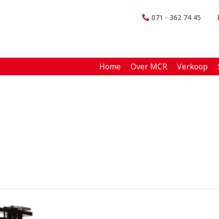
071 - 362 74 45
Home
Over MCR
Verkoop