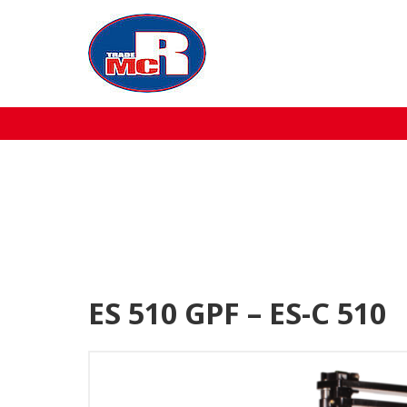
Home
Over MCR
Verkoop
Service
Machine aanbod
ES 510 GPF – ES-C 510
Nieuws
Contact