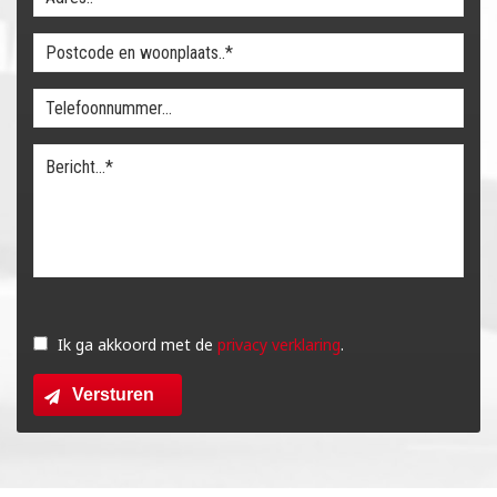
Gelieve
dit
Ik ga akkoord met de
privacy verklaring
.
veld
Versturen
leeg
te
laten.