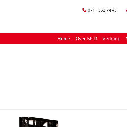
071 - 362 74 45
Home
Over MCR
Verkoop