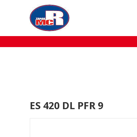
Home
Over MCR
Verkoop
Service
Machine aanbod
ES 420 DL PFR 9
Nieuws
Contact